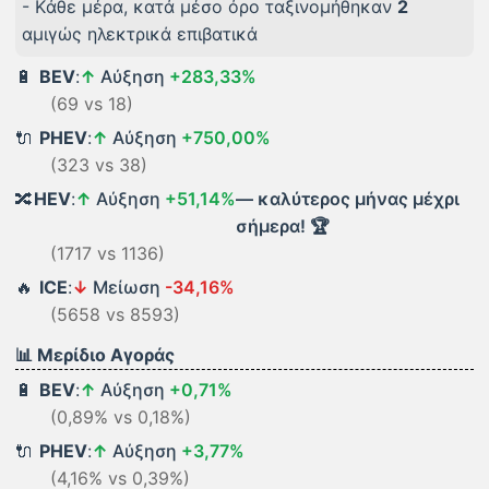
- Kάθε μέρα, κατά μέσο όρο ταξινομήθηκαν
2
αμιγώς ηλεκτρικά επιβατικά
🔋
BEV
:
↑
Αύξηση
+283,33%
(69 vs 18)
🔌
PHEV
:
↑
Αύξηση
+750,00%
(323 vs 38)
🔀
HEV
:
↑
Αύξηση
+51,14%
— καλύτερος μήνας μέχρι
σήμερα! 🏆
(1717 vs 1136)
🔥
ICE
:
↓
Μείωση
-34,16%
(5658 vs 8593)
📊 Μερίδιο Αγοράς
🔋
BEV
:
↑
Αύξηση
+0,71%
(0,89% vs 0,18%)
🔌
PHEV
:
↑
Αύξηση
+3,77%
(4,16% vs 0,39%)